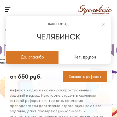
ВАШ ГОРОД
Главная
/
Студенческие работы на заказ
/
Рефераты
ЧЕЛЯБИНСК
Рефераты
Да, спасибо
Нет, другой
от 650 руб.
Заказать реферат
Реферат - одно из самых распространенных
заданий в вузах. Некоторые студенты скачивают
готовый реферат в интернете, но многие
преподаватели достаточно строго оценивают это
задание, даже проверяют уникальность и
предоставляют источники, из которых нужно брать