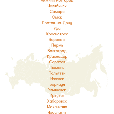
Нижний Новгород
Челябинск
Самара
Омск
Ростов-на-Дону
Уфа
Красноярск
Воронеж
Пермь
Волгоград
Краснодар
Саратов
Тюмень
Тольятти
Ижевск
Барнаул
Ульяновск
Иркутск
Хабаровск
Махачкала
Ярославль