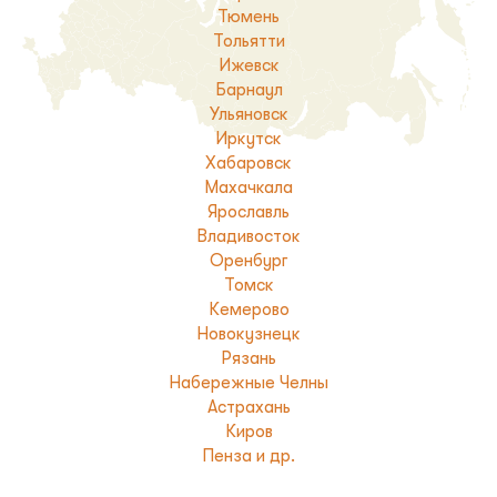
Тюмень
Тольятти
Ижевск
Барнаул
Ульяновск
Иркутск
Хабаровск
Махачкала
Ярославль
Владивосток
Оренбург
Томск
Кемерово
Новокузнецк
Рязань
Набережные Челны
Астрахань
Киров
Пенза и др.