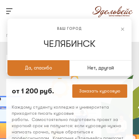
ВАШ ГОРОД
Главная
/
Студенческие работы на заказ
/
Курсовые работы
ЧЕЛЯБИНСК
Курсовые работы
Да, спасибо
Нет, другой
от 1 200 руб.
Заказать курсовую
Каждому студенту колледжа и университета
приходится писать курсовые
работы. Самостоятельно подготовить проект за
короткий срок не получится: если курсовую нужно
написать срочно, лучше обратиться к
профессионалам. Компания «Эдельвейс» помогает