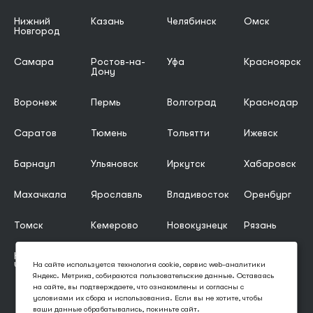
Нижний
Казань
Челябинск
Омск
Новгород
Самара
Ростов-на-
Уфа
Красноярск
Дону
Воронеж
Пермь
Волгоград
Краснодар
Саратов
Тюмень
Тольятти
Ижевск
Барнаул
Ульяновск
Иркутск
Хабаровск
Махачкала
Ярославль
Владивосток
Оренбург
Томск
Кемерово
Новокузнецк
Рязань
Набережные
Астрахань
Киров
Пенза
Челны
На сайте используется технология cookie, сервис web-аналитики
Яндекс. Метрика, собираются пользовательские данные. Оставаясь
Челябинск
на сайте, вы подтверждаете, что ознакомлены и согласны с
условиями их сбора и использования. Если вы не хотите, чтобы
ваши данные обрабатывались, покиньте сайт.